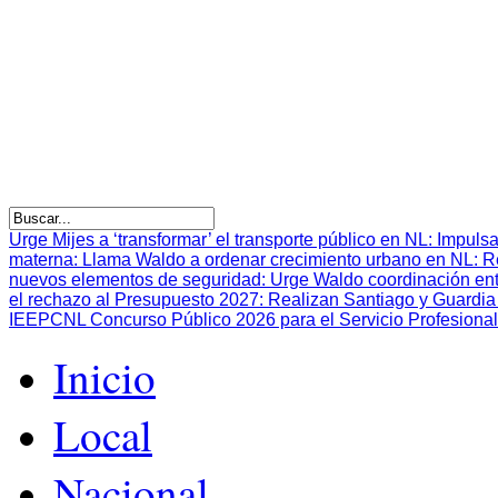
Urge Mijes a ‘transformar’ el transporte público en NL
:
Impulsa
materna
:
Llama Waldo a ordenar crecimiento urbano en NL
:
R
nuevos elementos de seguridad
:
Urge Waldo coordinación en
el rechazo al Presupuesto 2027
:
Realizan Santiago y Guardia 
IEEPCNL Concurso Público 2026 para el Servicio Profesional
Inicio
Local
Nacional