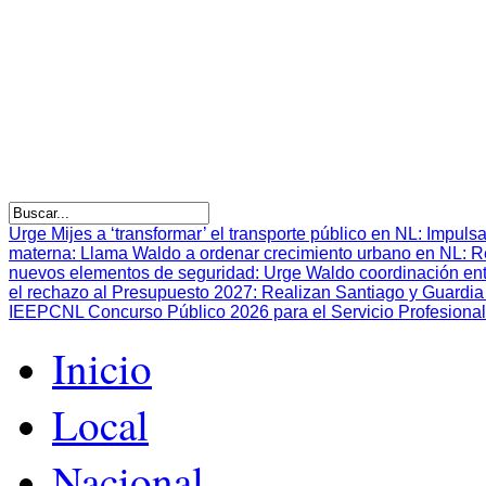
Urge Mijes a ‘transformar’ el transporte público en NL
:
Impulsa
materna
:
Llama Waldo a ordenar crecimiento urbano en NL
:
R
nuevos elementos de seguridad
:
Urge Waldo coordinación en
el rechazo al Presupuesto 2027
:
Realizan Santiago y Guardia 
IEEPCNL Concurso Público 2026 para el Servicio Profesional
Inicio
Local
Nacional