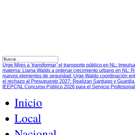
Urge Mijes a ‘transformar’ el transporte público en NL
:
Impulsa
materna
:
Llama Waldo a ordenar crecimiento urbano en NL
:
R
nuevos elementos de seguridad
:
Urge Waldo coordinación en
el rechazo al Presupuesto 2027
:
Realizan Santiago y Guardia 
IEEPCNL Concurso Público 2026 para el Servicio Profesional
Inicio
Local
Nacional