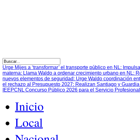
Urge Mijes a ‘transformar’ el transporte público en NL
:
Impulsa
materna
:
Llama Waldo a ordenar crecimiento urbano en NL
:
R
nuevos elementos de seguridad
:
Urge Waldo coordinación en
el rechazo al Presupuesto 2027
:
Realizan Santiago y Guardia 
IEEPCNL Concurso Público 2026 para el Servicio Profesional
Inicio
Local
Nacional