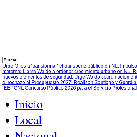
Urge Mijes a ‘transformar’ el transporte público en NL
:
Impulsa
materna
:
Llama Waldo a ordenar crecimiento urbano en NL
:
R
nuevos elementos de seguridad
:
Urge Waldo coordinación en
el rechazo al Presupuesto 2027
:
Realizan Santiago y Guardia 
IEEPCNL Concurso Público 2026 para el Servicio Profesional
Inicio
Local
Nacional