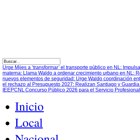
Urge Mijes a ‘transformar’ el transporte público en NL
:
Impulsa
materna
:
Llama Waldo a ordenar crecimiento urbano en NL
:
R
nuevos elementos de seguridad
:
Urge Waldo coordinación en
el rechazo al Presupuesto 2027
:
Realizan Santiago y Guardia 
IEEPCNL Concurso Público 2026 para el Servicio Profesional
Inicio
Local
Nacional