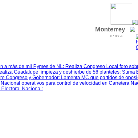
Monterrey
07.08.26
n a más de mil Pymes de NL
:
Realiza Congreso Local foro sobr
ealiza Guadalupe limpieza y deshierbe de 56 planteles
:
Suma 
tre Congreso y Gobernador
:
Lamenta MC que partidos de oposic
Nacional operativos para control de velocidad en Carretera Na
 Electoral Nacional
: