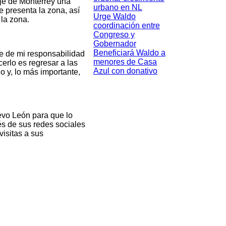
aje de Monterrey una
urbano en NL
e presenta la zona, así
Urge Waldo
 la zona.
coordinación entre
Congreso y
Gobernador
Beneficiará Waldo a
rte de mi responsabilidad
menores de Casa
rlo es regresar a las
Azul con donativo
 y, lo más importante,
uevo León para que lo
és de sus redes sociales
visitas a sus