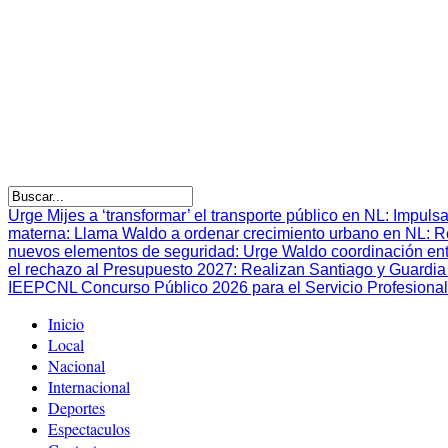
Urge Mijes a ‘transformar’ el transporte público en NL
:
Impulsa
materna
:
Llama Waldo a ordenar crecimiento urbano en NL
:
R
nuevos elementos de seguridad
:
Urge Waldo coordinación en
el rechazo al Presupuesto 2027
:
Realizan Santiago y Guardia 
IEEPCNL Concurso Público 2026 para el Servicio Profesional
Inicio
Local
Nacional
Internacional
Deportes
Espectaculos