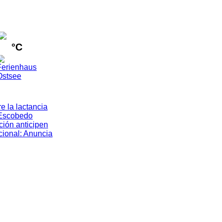
°C
e la lactancia
Escobedo
ión anticipen
cional
:
Anuncia