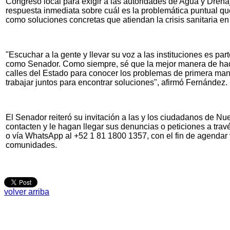
Congreso local para exigir a las autoridades de Agua y Dren
respuesta inmediata sobre cuál es la problemática puntual qu
como soluciones concretas que atiendan la crisis sanitaria en
"Escuchar a la gente y llevar su voz a las instituciones es pa
como Senador. Como siempre, sé que la mejor manera de hace
calles del Estado para conocer los problemas de primera mano
trabajar juntos para encontrar soluciones", afirmó Fernández.
El Senador reiteró su invitación a las y los ciudadanos de N
contacten y le hagan llegar sus denuncias o peticiones a trav
o vía WhatsApp al +52 1 81 1800 1357, con el fin de agendar 
comunidades.
volver arriba