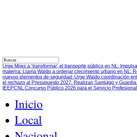
Urge Mijes a ‘transformar’ el transporte público en NL
:
Impulsa
materna
:
Llama Waldo a ordenar crecimiento urbano en NL
:
R
nuevos elementos de seguridad
:
Urge Waldo coordinación en
el rechazo al Presupuesto 2027
:
Realizan Santiago y Guardia 
IEEPCNL Concurso Público 2026 para el Servicio Profesional
Inicio
Local
Nacional