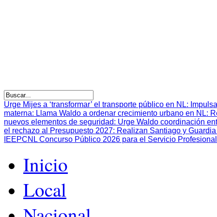
Urge Mijes a ‘transformar’ el transporte público en NL
:
Impulsa
materna
:
Llama Waldo a ordenar crecimiento urbano en NL
:
R
nuevos elementos de seguridad
:
Urge Waldo coordinación en
el rechazo al Presupuesto 2027
:
Realizan Santiago y Guardia 
IEEPCNL Concurso Público 2026 para el Servicio Profesional
Inicio
Local
Nacional