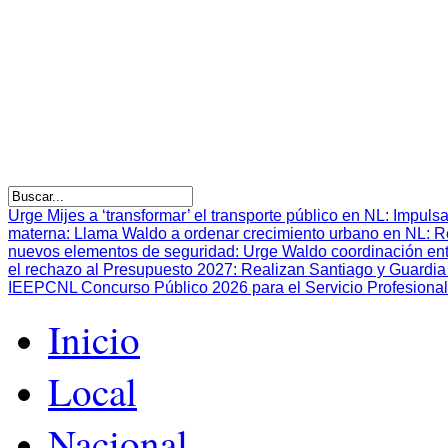
Urge Mijes a ‘transformar’ el transporte público en NL
:
Impulsa
materna
:
Llama Waldo a ordenar crecimiento urbano en NL
:
R
nuevos elementos de seguridad
:
Urge Waldo coordinación en
el rechazo al Presupuesto 2027
:
Realizan Santiago y Guardia 
IEEPCNL Concurso Público 2026 para el Servicio Profesional
Inicio
Local
Nacional