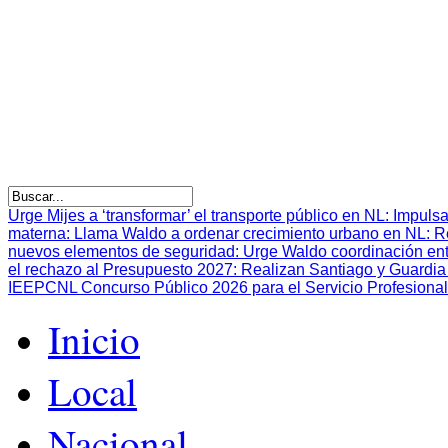
Urge Mijes a ‘transformar’ el transporte público en NL
:
Impulsa
materna
:
Llama Waldo a ordenar crecimiento urbano en NL
:
R
nuevos elementos de seguridad
:
Urge Waldo coordinación en
el rechazo al Presupuesto 2027
:
Realizan Santiago y Guardia 
IEEPCNL Concurso Público 2026 para el Servicio Profesional
Inicio
Local
Nacional