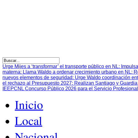
Urge Mijes a ‘transformar’ el transporte público en NL
:
Impulsa
materna
:
Llama Waldo a ordenar crecimiento urbano en NL
:
R
nuevos elementos de seguridad
:
Urge Waldo coordinación en
el rechazo al Presupuesto 2027
:
Realizan Santiago y Guardia 
IEEPCNL Concurso Público 2026 para el Servicio Profesional
Inicio
Local
Nacional