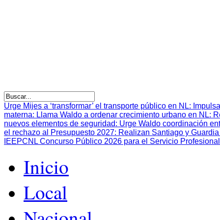
Urge Mijes a ‘transformar’ el transporte público en NL
:
Impulsa
materna
:
Llama Waldo a ordenar crecimiento urbano en NL
:
R
nuevos elementos de seguridad
:
Urge Waldo coordinación en
el rechazo al Presupuesto 2027
:
Realizan Santiago y Guardia 
IEEPCNL Concurso Público 2026 para el Servicio Profesional
Inicio
Local
Nacional