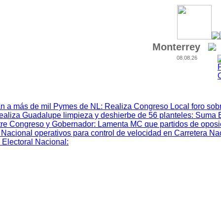
Monterrey
08.08.26
n a más de mil Pymes de NL
:
Realiza Congreso Local foro sobr
ealiza Guadalupe limpieza y deshierbe de 56 planteles
:
Suma 
tre Congreso y Gobernador
:
Lamenta MC que partidos de oposic
Nacional operativos para control de velocidad en Carretera Na
 Electoral Nacional
: