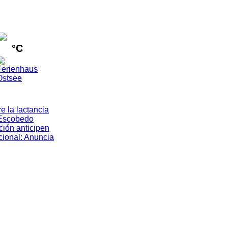
°C
e la lactancia
Escobedo
ión anticipen
cional
:
Anuncia