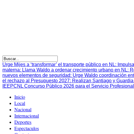
Urge Mijes a ‘transformar’ el transporte público en NL
:
Impulsa
materna
:
Llama Waldo a ordenar crecimiento urbano en NL
:
R
nuevos elementos de seguridad
:
Urge Waldo coordinación en
el rechazo al Presupuesto 2027
:
Realizan Santiago y Guardia 
IEEPCNL Concurso Público 2026 para el Servicio Profesional
Inicio
Local
Nacional
Internacional
Deportes
Espectaculos