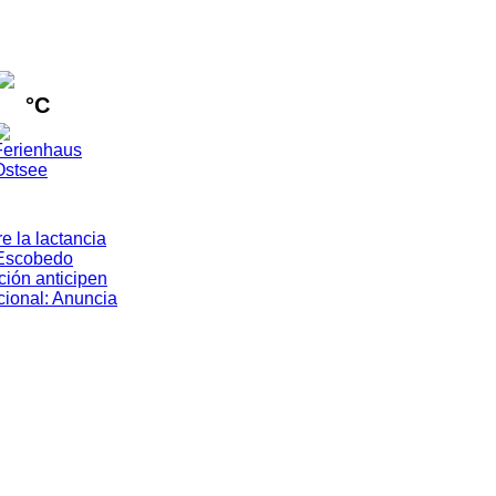
°C
e la lactancia
Escobedo
ión anticipen
cional
:
Anuncia