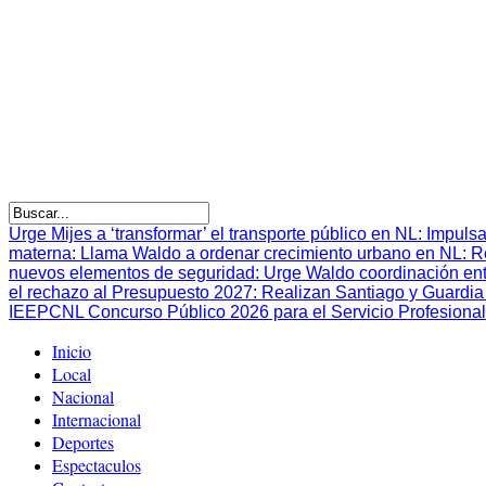
Urge Mijes a ‘transformar’ el transporte público en NL
:
Impulsa
materna
:
Llama Waldo a ordenar crecimiento urbano en NL
:
R
nuevos elementos de seguridad
:
Urge Waldo coordinación en
el rechazo al Presupuesto 2027
:
Realizan Santiago y Guardia 
IEEPCNL Concurso Público 2026 para el Servicio Profesional
Inicio
Local
Nacional
Internacional
Deportes
Espectaculos