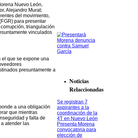
 Morena Nuevo León,
r, Alejandro Murat;
ferentes del movimiento,
 (FGR) para presentar
corrupción, triangulación
presuntamente vinculados
n el que se expone una
roveedores
stinados presuntamente a
Noticias
Relaccionadas
Se registran 7
ponde a una obligación
aspirantes a la
derar que mientras
coordinación de la
nseguridad y falta de
4T en Nuevo León
 a atender las
Presenta Morena
convocatoria para
elección de