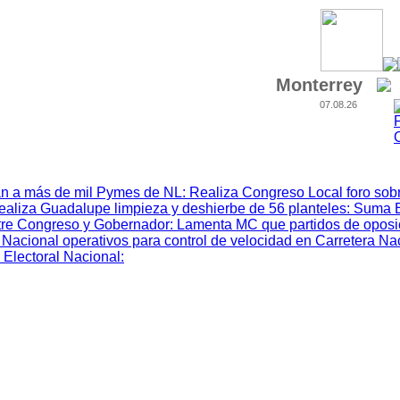
Monterrey
07.08.26
n a más de mil Pymes de NL
:
Realiza Congreso Local foro sobr
ealiza Guadalupe limpieza y deshierbe de 56 planteles
:
Suma 
tre Congreso y Gobernador
:
Lamenta MC que partidos de oposic
Nacional operativos para control de velocidad en Carretera Na
 Electoral Nacional
: