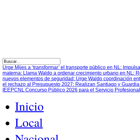
Urge Mijes a ‘transformar’ el transporte público en NL
:
Impulsa
materna
:
Llama Waldo a ordenar crecimiento urbano en NL
:
R
nuevos elementos de seguridad
:
Urge Waldo coordinación en
el rechazo al Presupuesto 2027
:
Realizan Santiago y Guardia 
IEEPCNL Concurso Público 2026 para el Servicio Profesional
Inicio
Local
Nacional