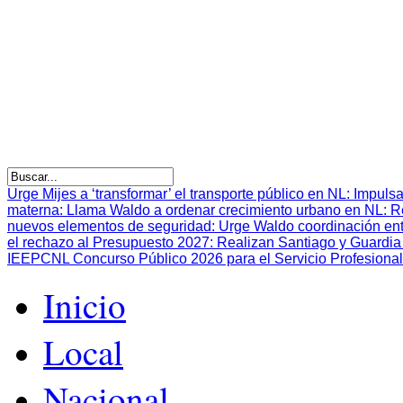
Urge Mijes a ‘transformar’ el transporte público en NL
:
Impulsa
materna
:
Llama Waldo a ordenar crecimiento urbano en NL
:
R
nuevos elementos de seguridad
:
Urge Waldo coordinación en
el rechazo al Presupuesto 2027
:
Realizan Santiago y Guardia 
IEEPCNL Concurso Público 2026 para el Servicio Profesional
Inicio
Local
Nacional