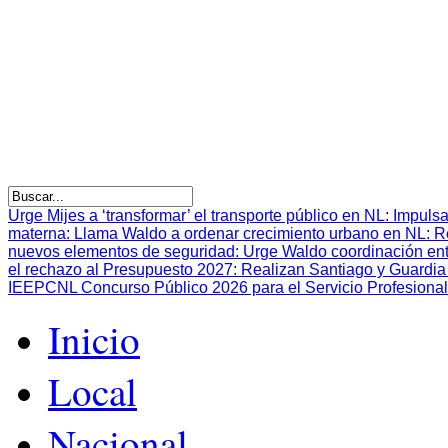
Urge Mijes a ‘transformar’ el transporte público en NL
:
Impulsa
materna
:
Llama Waldo a ordenar crecimiento urbano en NL
:
R
nuevos elementos de seguridad
:
Urge Waldo coordinación en
el rechazo al Presupuesto 2027
:
Realizan Santiago y Guardia 
IEEPCNL Concurso Público 2026 para el Servicio Profesional
Inicio
Local
Nacional