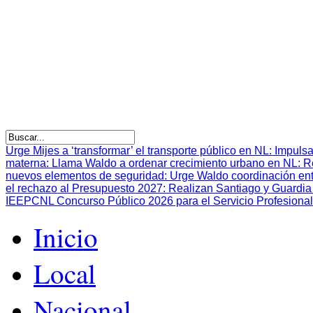
Urge Mijes a ‘transformar’ el transporte público en NL
:
Impulsa
materna
:
Llama Waldo a ordenar crecimiento urbano en NL
:
R
nuevos elementos de seguridad
:
Urge Waldo coordinación en
el rechazo al Presupuesto 2027
:
Realizan Santiago y Guardia 
IEEPCNL Concurso Público 2026 para el Servicio Profesional
Inicio
Local
Nacional