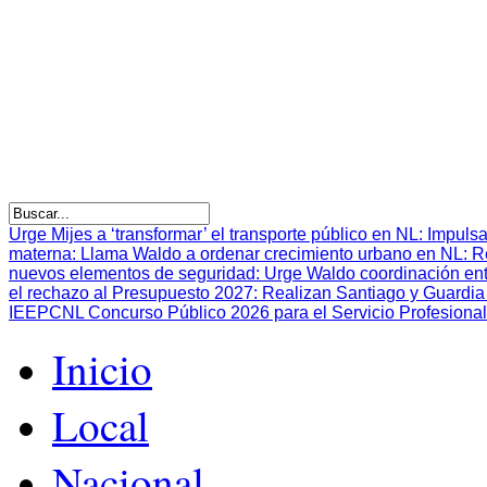
Urge Mijes a ‘transformar’ el transporte público en NL
:
Impulsa
materna
:
Llama Waldo a ordenar crecimiento urbano en NL
:
R
nuevos elementos de seguridad
:
Urge Waldo coordinación en
el rechazo al Presupuesto 2027
:
Realizan Santiago y Guardia 
IEEPCNL Concurso Público 2026 para el Servicio Profesional
Inicio
Local
Nacional