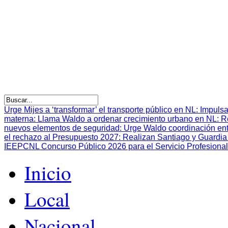
Urge Mijes a ‘transformar’ el transporte público en NL
:
Impulsa
materna
:
Llama Waldo a ordenar crecimiento urbano en NL
:
R
nuevos elementos de seguridad
:
Urge Waldo coordinación en
el rechazo al Presupuesto 2027
:
Realizan Santiago y Guardia 
IEEPCNL Concurso Público 2026 para el Servicio Profesional
Inicio
Local
Nacional