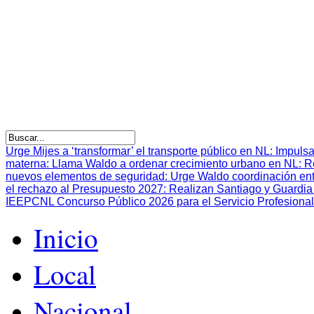
Urge Mijes a ‘transformar’ el transporte público en NL
:
Impulsa
materna
:
Llama Waldo a ordenar crecimiento urbano en NL
:
R
nuevos elementos de seguridad
:
Urge Waldo coordinación en
el rechazo al Presupuesto 2027
:
Realizan Santiago y Guardia 
IEEPCNL Concurso Público 2026 para el Servicio Profesional
Inicio
Local
Nacional