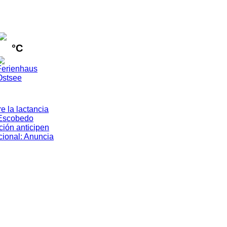
°C
e la lactancia
Escobedo
ión anticipen
cional
:
Anuncia