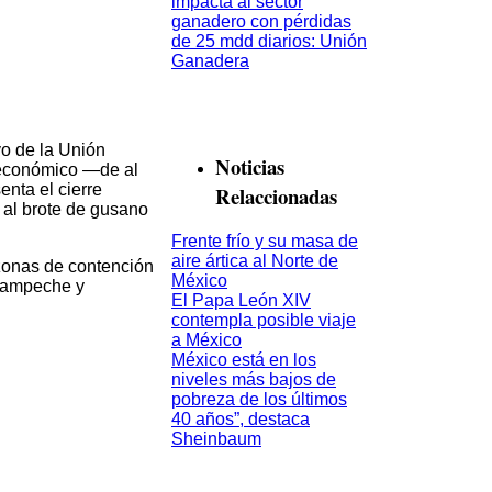
vo de la Unión
Noticias
 económico —de al
nta el cierre
Relaccionadas
 al brote de gusano
Frente frío y su masa de
aire ártica al Norte de
 zonas de contención
México
 Campeche y
El Papa León XIV
contempla posible viaje
a México
México está en los
niveles más bajos de
pobreza de los últimos
40 años”, destaca
Sheinbaum