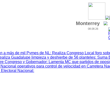
Monterrey
08.08.26
n a más de mil Pymes de NL
:
Realiza Congreso Local foro sobr
ealiza Guadalupe limpieza y deshierbe de 56 planteles
:
Suma 
tre Congreso y Gobernador
:
Lamenta MC que partidos de oposic
Nacional operativos para control de velocidad en Carretera Na
 Electoral Nacional
: