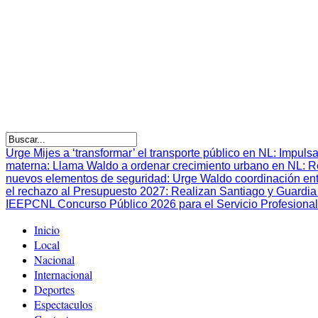
Urge Mijes a ‘transformar’ el transporte público en NL
:
Impulsa
materna
:
Llama Waldo a ordenar crecimiento urbano en NL
:
R
nuevos elementos de seguridad
:
Urge Waldo coordinación en
el rechazo al Presupuesto 2027
:
Realizan Santiago y Guardia 
IEEPCNL Concurso Público 2026 para el Servicio Profesional
Inicio
Local
Nacional
Internacional
Deportes
Espectaculos